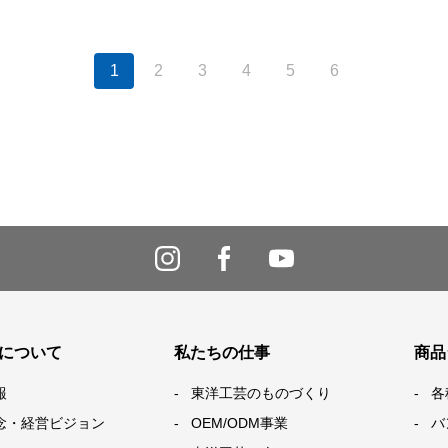
1
2
3
4
5
6
について
私たちの仕事
商品
報
東洋工芸のものづくり
各
念・経営ビジョン
OEM/ODM事業
バ